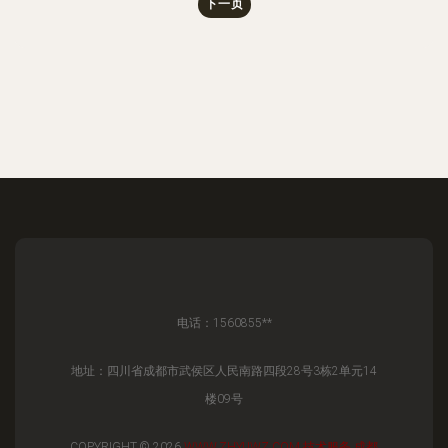
下一页
电话：1560855**
地址：四川省成都市武侯区人民南路四段28号3栋2单元14
楼09号
COPYRIGHT © 2026
WWW.ZHYUWZ.COM
技术服务
成都