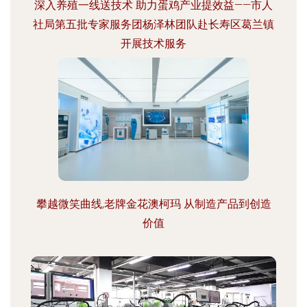
深入养殖一线送技术 助力蛋鸡产业提效益——市人
社局第五批专家服务团杨泽林团队赴长寿区葛兰镇
开展技术服务
攀越微笑曲线,老牌金花澳柯玛 从制造产品到创造
价值