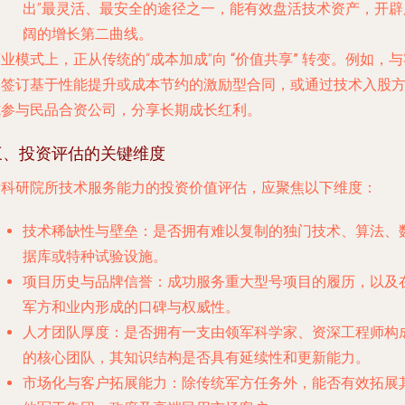
出”最灵活、最安全的途径之一，能有效盘活技术资产，开辟
阔的增长第二曲线。
业模式上，正从传统的“成本加成”向
“价值共享”
转变。例如，与
户签订基于性能提升或成本节约的激励型合同，或通过技术入股
式参与民品合资公司，分享长期成长红利。
三、投资评估的关键维度
对科研院所技术服务能力的投资价值评估，应聚焦以下维度：
技术稀缺性与壁垒
：是否拥有难以复制的独门技术、算法、
据库或特种试验设施。
项目历史与品牌信誉
：成功服务重大型号项目的履历，以及
军方和业内形成的口碑与权威性。
人才团队厚度
：是否拥有一支由领军科学家、资深工程师构
的核心团队，其知识结构是否具有延续性和更新能力。
市场化与客户拓展能力
：除传统军方任务外，能否有效拓展