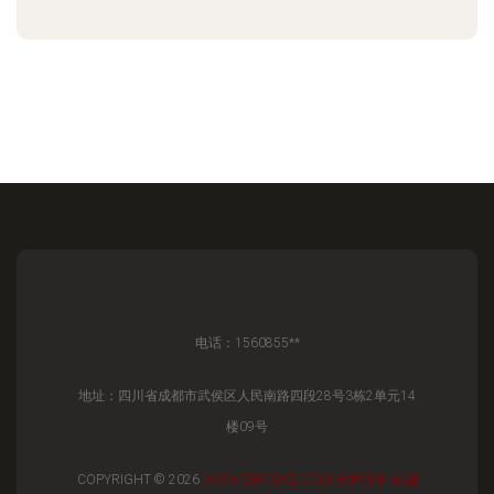
电话：1560855**
地址：四川省成都市武侯区人民南路四段28号3栋2单元14
楼09号
COPYRIGHT © 2026
WWW.ZHYUWZ.COM
技术服务
成都