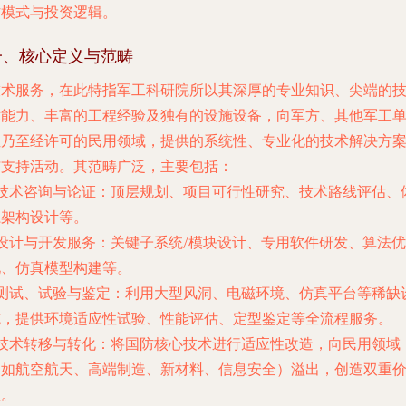
作模式与投资逻辑。
一、核心定义与范畴
技术服务
，在此特指军工科研院所以其深厚的专业知识、尖端的
术能力、丰富的工程经验及独有的设施设备，向军方、其他军工
位乃至经许可的民用领域，提供的系统性、专业化的技术解决方
与支持活动。其范畴广泛，主要包括：
技术咨询与论证
：顶层规划、项目可行性研究、技术路线评估、
系架构设计等。
设计与开发服务
：关键子系统/模块设计、专用软件研发、算法优
化、仿真模型构建等。
测试、试验与鉴定
：利用大型风洞、电磁环境、仿真平台等稀缺
施，提供环境适应性试验、性能评估、定型鉴定等全流程服务。
技术转移与转化
：将国防核心技术进行适应性改造，向民用领域
（如航空航天、高端制造、新材料、信息安全）溢出，创造双重
值。