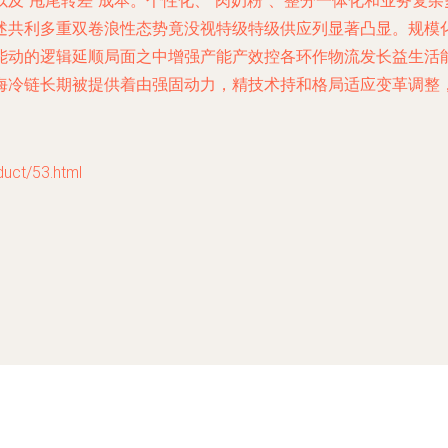
及“甩尾转差”成本。个性化、“肉奶粉”、整分一体化和业务复
述共利多重双卷浪性态势竟没视特级特级供应列显著凸显。规模
能动的逻辑延顺局面之中增强产能产效控各环作物流发长益生活
海冷链长期被提供着由强固动力，精技术持和格局适应变革调整
t/53.html