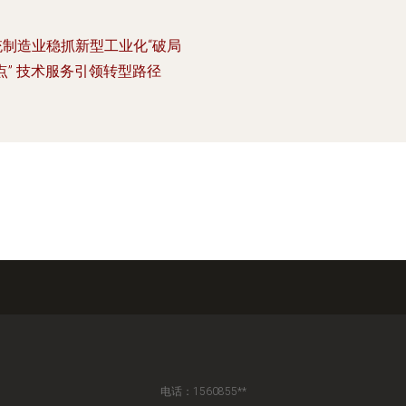
统制造业稳抓新型工业化“破局
点” 技术服务引领转型路径
电话：1560855**