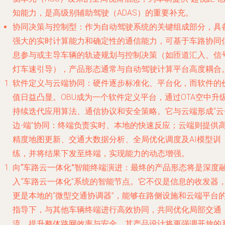
知能力，是高级别辅助驾驶（ADAS）的重要补充。
协同决策与控制型
：作为自动驾驶系统的关键组成部分，具
强大的实时计算能力和确定性的通信能力，可基于车路协同
息参与或主导车辆的轨迹规划与控制决策（如匝道汇入、信
灯车速引导），产品形态通常与自动驾驶计算平台高度耦合
软件定义与云端协同
：硬件逐步标准化、平台化，而
软件的
值日益凸显
。OBU成为一个软件定义平台，通过OTA空中升
持续迭代应用算法、通信协议和安全策略。它与云端形成“云
边-端”协同：终端负责实时、本地的快速反应；云端则提供
精度地图更新、交通大数据分析、全局优化调度及AI模型训
练，并将结果下发至终端，实现能力的动态增强。
向“车路云一体化”智能终端演进
：最终的产品形态将是深度
入“车路云一体化”系统的智能节点。它不仅是信息的收发器
更是本地的“微型交通协调器”，能够在路侧设施和云端平台
指导下，与其他车辆终端进行高效协同，共同优化局部交通
流，提升整体路网效率与安全。其产品设计将更强调开放的