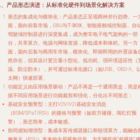
二、产品形态演进：从标准化硬件到场景化解决方案
形态的集成化与模块化
：产品形态正呈现两种并行趋势。一
面，面向前装市场，OBU与
T-BOX、智能座舱域控制器、自
驾驶域控制器进行深度集成
，成为整车电子电气架构的一部
分，共享算力、电源与网络资源，降低成本和体积。另一方
面，面向后装与商用车市场，
模块化、即插即用的外置设备
然存在，但其设计更注重小型化、低功耗、强环境适应性（
温、防尘防水），并可通过标准化接口（如USB、OBD-II、
太网）快速部署。
功能定义由应用场景驱动
：产品不再是一个通用黑盒，而是
据不同应用场景进行功能裁剪和强化，分化出不同形态：
基础安全预警型
：主打V2V/V2I基础安全消息
（BSM/SPaT/RSI）的接收与预警（如前方碰撞、闯红灯预
警），形态简单，成本敏感。
协同感知增强型
：集成丰富传感器接口和较强算力，能融合
侧单元（RSU）发来的全局视角信息，为车辆提供“超视距”