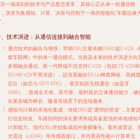
经历一场深刻的技术与产品形态变革，其核心正从单一的通信模
块，演变为集感知、计算、决策与控制于一体的智能化“车载边缘
”。
一、技术演进：从通信连接到融合智能
通信技术的融合与增强
：早期OBU主要依赖DSRC或C-V2X（
窝车联网）中的单一通信模式。当前及未来的技术演进方向
多模融合通信
。新一代终端不仅支持C-V2X（包括LTE-V2X
5G NR-V2X平滑演进），还深度融合5G Uu蜂窝网络、高精
定位（如北斗/GPS RTK）、甚至短距无线通信（如蓝牙、
UWB），形成全天候、高可靠、低时延的立体通信能力，确
在复杂城市峡谷、隧道等场景下的连续服务。
感知与计算的本地化集成
：传统OBU是“透明的管道”，主要
行信息转发。车路协同的深化要求终端具备更强的
本地感知
计算能力
。现代OBU开始集成或外接摄像头、毫米波雷达、
光雷达（LiDAR）等传感器接口，并内置高性能AI计算单元