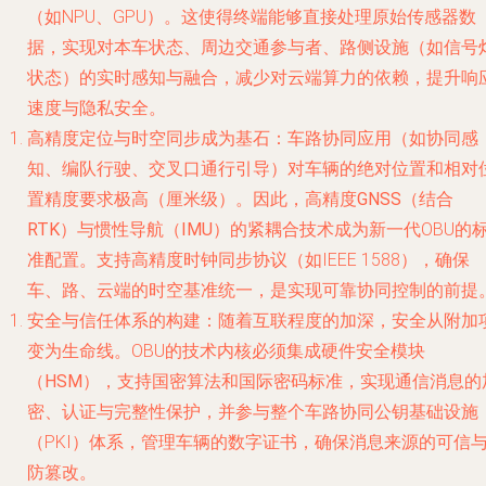
（如NPU、GPU）。这使得终端能够直接处理原始传感器数
据，实现对本车状态、周边交通参与者、路侧设施（如信号
状态）的实时感知与融合，减少对云端算力的依赖，提升响
速度与隐私安全。
高精度定位与时空同步成为基石
：车路协同应用（如协同感
知、编队行驶、交叉口通行引导）对车辆的绝对位置和相对
置精度要求极高（厘米级）。因此，
高精度GNSS（结合
RTK）与惯性导航（IMU）的紧耦合
技术成为新一代OBU的
准配置。支持高精度时钟同步协议（如IEEE 1588），确保
车、路、云端的时空基准统一，是实现可靠协同控制的前提
安全与信任体系的构建
：随着互联程度的加深，安全从附加
变为生命线。OBU的技术内核必须集成
硬件安全模块
（HSM）
，支持国密算法和国际密码标准，实现通信消息的
密、认证与完整性保护，并参与整个车路协同公钥基础设施
（PKI）体系，管理车辆的数字证书，确保消息来源的可信
防篡改。