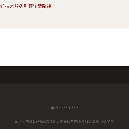
点” 技术服务引领转型路径
电话：1560855**
地址：四川省成都市武侯区人民南路四段28号3栋2单元14楼09号