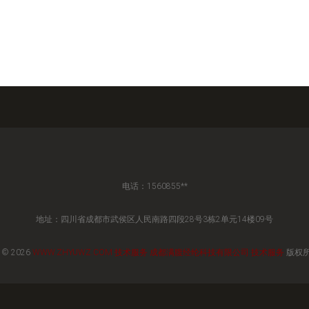
电话：1560855**
地址：四川省成都市武侯区人民南路四段28号3栋2单元14楼09号
 © 2026
WWW.ZHYUWZ.COM
技术服务
成都满腹经纶科技有限公司
技术服务
版权