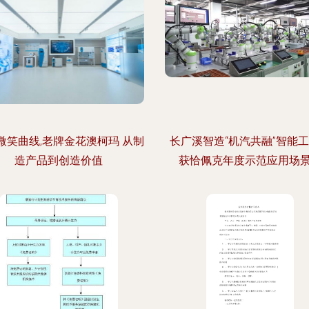
微笑曲线,老牌金花澳柯玛 从制
长广溪智造“机汽共融”智能
造产品到创造价值
获恰佩克年度示范应用场