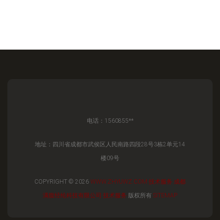
电话：1560855**
地址：四川省成都市武侯区人民南路四段28号3栋2单元14
楼09号
COPYRIGHT © 2026
WWW.ZHYUWZ.COM
技术服务
成都
满腹经纶科技有限公司
技术服务
版权所有
SITEMAP